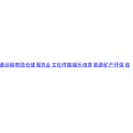
通|运输|物流|仓储
服务业
文化|传媒|娱乐|体育
能源|矿产|环保
政