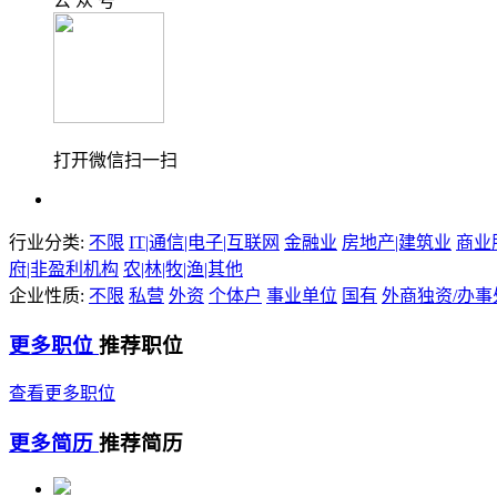
公 众 号
打开微信扫一扫
行业分类:
不限
IT|通信|电子|互联网
金融业
房地产|建筑业
商业
府|非盈利机构
农|林|牧|渔|其他
企业性质:
不限
私营
外资
个体户
事业单位
国有
外商独资/办事
更多职位
推荐职位
查看更多职位
更多简历
推荐简历