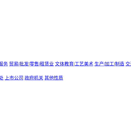
服务
贸易|批发|零售|租赁业
文体教育|工艺美术
生产|加工|制造
交
处
上市公司
政府机关
其他性质