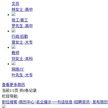
文员
林女士
·
高中
技工/普工
罗先生
·
高中
行政/后勤
曾女士
·
大专
教师
刘女士
·
本科
网络/IT
叶先生
·
大专
查看更多简历
当前1/1页 共0条记录
栏目导航:
职位搜索
|
简历中心
|
名企展示
|
一句话信息
|
招聘资讯
|
发布简历