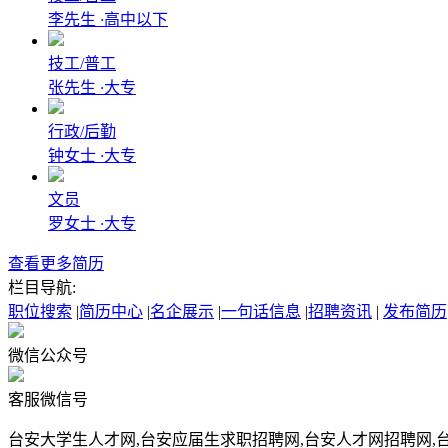
李先生
·
高中以下
技工/普工
张先生
·
大专
行政/后勤
钟女士
·
大专
文员
罗女士
·
大专
查看更多简历
栏目导航:
职位搜索
|
简历中心
|
名企展示
|
一句话信息
|
招聘资讯
|
发布简历
微信公众号
客服微信号
台安大学生人才网,台安应届生求职招聘网,台安人才网招聘网,